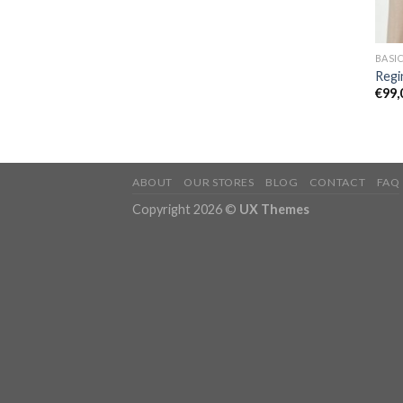
BASI
Regi
€
99,
ABOUT
OUR STORES
BLOG
CONTACT
FAQ
Copyright 2026 ©
UX Themes