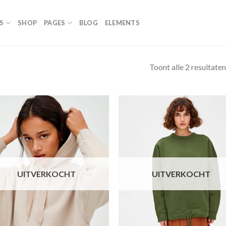
S
SHOP
PAGES
BLOG
ELEMENTS
Toont alle 2 resultaten
Toevoegen
Toevoe
aan
aan
verlanglijst
verlangl
UITVERKOCHT
UITVERKOCHT