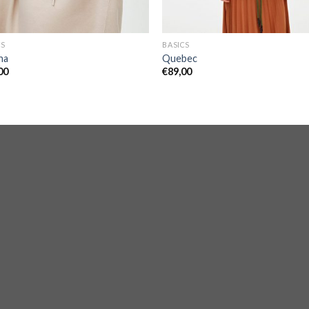
CS
BASICS
na
Quebec
00
€
89,00