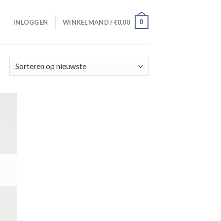
0
INLOGGEN
WINKELMAND /
€
0,00
gen
ijst